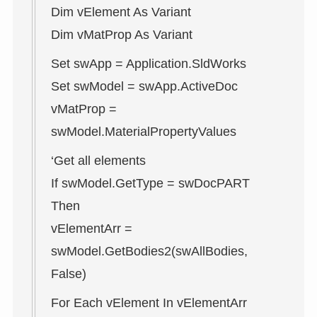
Dim vElement As Variant
Dim vMatProp As Variant
Set swApp = Application.SldWorks
Set swModel = swApp.ActiveDoc
vMatProp =
swModel.MaterialPropertyValues
‘Get all elements
If swModel.GetType = swDocPART
Then
vElementArr =
swModel.GetBodies2(swAllBodies,
False)
For Each vElement In vElementArr