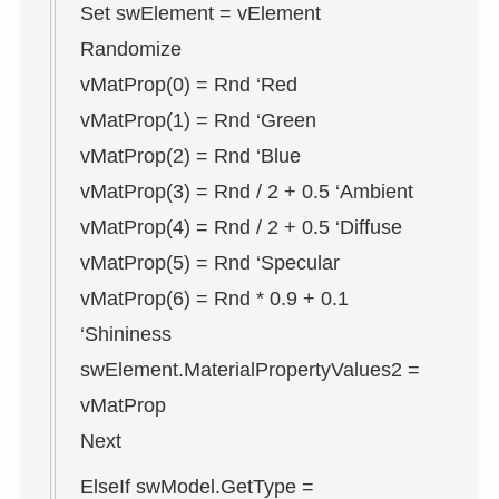
Set swElement = vElement
Randomize
vMatProp(0) = Rnd ‘Red
vMatProp(1) = Rnd ‘Green
vMatProp(2) = Rnd ‘Blue
vMatProp(3) = Rnd / 2 + 0.5 ‘Ambient
vMatProp(4) = Rnd / 2 + 0.5 ‘Diffuse
vMatProp(5) = Rnd ‘Specular
vMatProp(6) = Rnd * 0.9 + 0.1
‘Shininess
swElement.MaterialPropertyValues2 =
vMatProp
Next
ElseIf swModel.GetType =