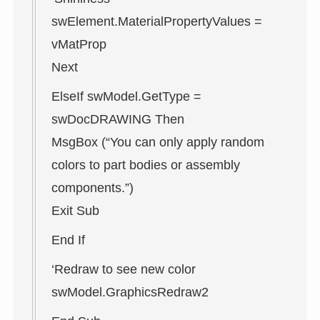
swElement.MaterialPropertyValues =
vMatProp
Next
ElseIf swModel.GetType =
swDocDRAWING Then
MsgBox (“You can only apply random
colors to part bodies or assembly
components.”)
Exit Sub
End If
‘Redraw to see new color
swModel.GraphicsRedraw2