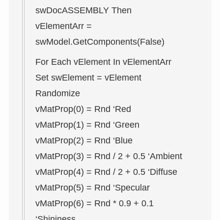
swDocASSEMBLY Then
vElementArr =
swModel.GetComponents(False)
For Each vElement In vElementArr
Set swElement = vElement
Randomize
vMatProp(0) = Rnd ‘Red
vMatProp(1) = Rnd ‘Green
vMatProp(2) = Rnd ‘Blue
vMatProp(3) = Rnd / 2 + 0.5 ‘Ambient
vMatProp(4) = Rnd / 2 + 0.5 ‘Diffuse
vMatProp(5) = Rnd ‘Specular
vMatProp(6) = Rnd * 0.9 + 0.1
‘Shininess